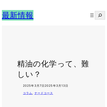
内
容
最新情報
検
を
索
ス
キ
ッ
プ
精油の化学って、難
しい？
2025年3月7日
2025年3月13日
コラム
, 
ナードコース