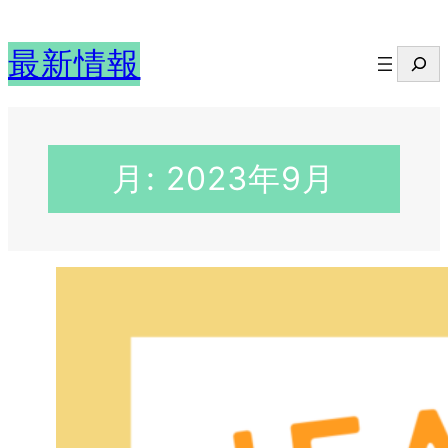
内
容
最新情報
検
を
索
ス
キ
ッ
月:
2023年9月
プ