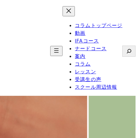
コラムトップページ
動画
IFAコース
ナードコース
検
案内
索
コラム
レッスン
受講生の声
スクール周辺情報