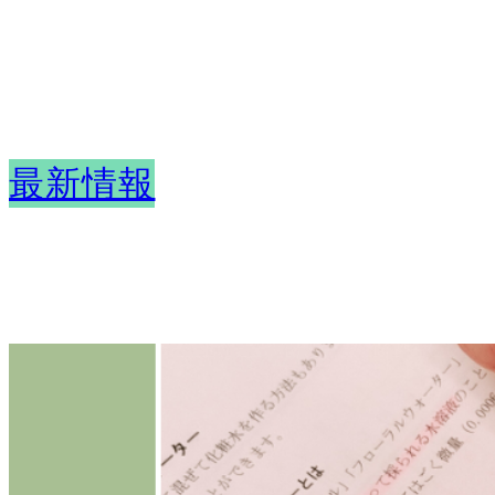
内
容
を
ス
キ
ッ
最新情報
プ