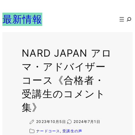
内
容
最新情報
検
を
索
ス
キ
ッ
NARD JAPAN アロ
プ
マ・アドバイザー
コース《合格者・
受講生のコメント
集》
2023年10月5日
2024年7月1日
ナードコース
, 
受講生の声